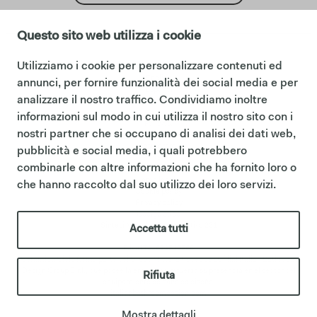
Questo sito web utilizza i cookie
Utilizziamo i cookie per personalizzare contenuti ed
cambiar idioma:
English
annunci, per fornire funzionalità dei social media e per
Español
analizzare il nostro traffico. Condividiamo inoltre
Français
informazioni sul modo in cui utilizza il nostro sito con i
Follows:
nostri partner che si occupano di analisi dei dati web,
Facebook
Instagram
pubblicità e social media, i quali potrebbero
Pinterest
combinarle con altre informazioni che ha fornito loro o
área legal
che hanno raccolto dal suo utilizzo dei loro servizi.
Cookie policy
Privacy policy
Codigo etico
Sintesi Modello Organizzativo 231
Accetta tutti
P.iva IT01622510566
Ceramica Cielo forma parte del Grupo Mittel a través de su filial Italian Bathroom
Design Group S.r.l., que posee la empresa y refuerza su presencia en el sector del
Rifiuta
equipamiento de baño de diseño.
italianbathroomdesign.com
Mostra dettagli
créditos