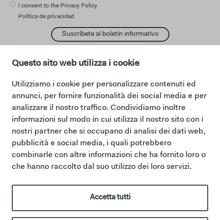
I consent to the Privacy Policy
Política de privacidad
Suscríbete al boletín informativo
Questo sito web utilizza i cookie
Utilizziamo i cookie per personalizzare contenuti ed
cambiar idioma:
English
annunci, per fornire funzionalità dei social media e per
Español
analizzare il nostro traffico. Condividiamo inoltre
Français
informazioni sul modo in cui utilizza il nostro sito con i
Follows:
nostri partner che si occupano di analisi dei dati web,
Facebook
Instagram
pubblicità e social media, i quali potrebbero
Pinterest
combinarle con altre informazioni che ha fornito loro o
área legal
che hanno raccolto dal suo utilizzo dei loro servizi.
Cookie policy
Privacy policy
Codigo etico
Sintesi Modello Organizzativo 231
Accetta tutti
P.iva IT01622510566
Ceramica Cielo forma parte del Grupo Mittel a través de su filial Italian Bathroom