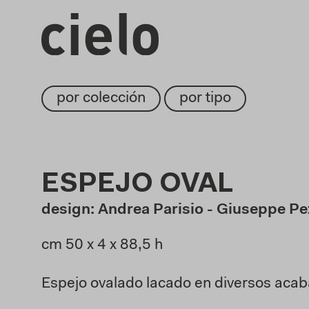
por colección
por tipo
ESPEJO OVAL
design: Andrea Parisio - Giuseppe P
cm 50 x 4 x 88,5 h
Espejo ovalado lacado en diversos aca