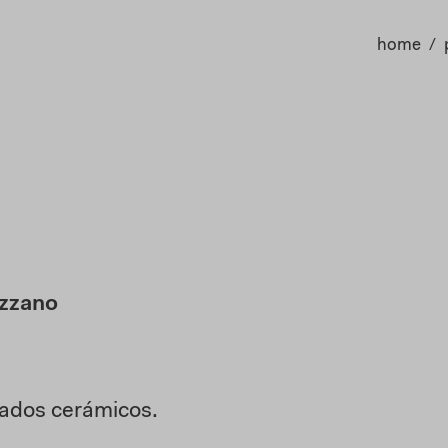
home
ezzano
bados cerámicos
.