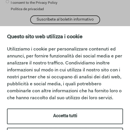
I consent to the Privacy Policy
Política de privacidad
Suscríbete al boletín informativo
Questo sito web utilizza i cookie
Utilizziamo i cookie per personalizzare contenuti ed
cambiar idioma:
English
annunci, per fornire funzionalità dei social media e per
Español
analizzare il nostro traffico. Condividiamo inoltre
Français
informazioni sul modo in cui utilizza il nostro sito con i
Follows:
nostri partner che si occupano di analisi dei dati web,
Facebook
Instagram
pubblicità e social media, i quali potrebbero
Pinterest
combinarle con altre informazioni che ha fornito loro o
área legal
che hanno raccolto dal suo utilizzo dei loro servizi.
Cookie policy
Privacy policy
Codigo etico
Sintesi Modello Organizzativo 231
Accetta tutti
P.iva IT01622510566
Ceramica Cielo forma parte del Grupo Mittel a través de su filial Italian Bathroom