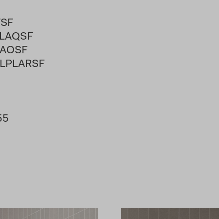
TSF
LPLAQSF
PLAOSF
R/LPLARSF
F55