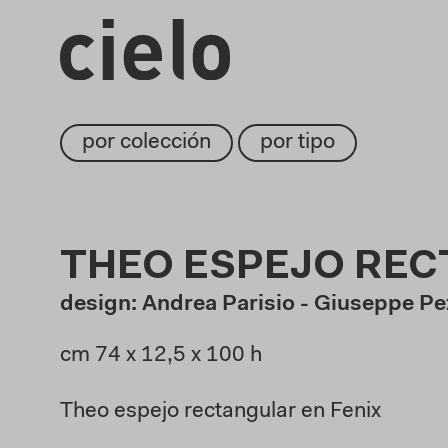
por colección
por tipo
THEO ESPEJO RE
design: Andrea Parisio - Giuseppe P
cm 74 x 12,5 x 100 h
Theo espejo rectangular en Fenix