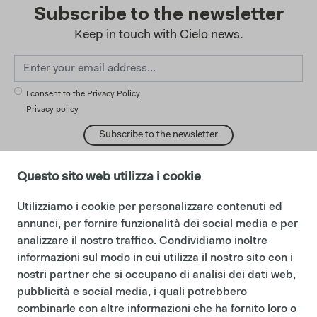
Subscribe to the newsletter
Keep in touch with Cielo news.
I consent to the Privacy Policy
Privacy policy
Subscribe to the newsletter
Questo sito web utilizza i cookie
Utilizziamo i cookie per personalizzare contenuti ed
change language:
English
annunci, per fornire funzionalità dei social media e per
Español
analizzare il nostro traffico. Condividiamo inoltre
Français
informazioni sul modo in cui utilizza il nostro sito con i
Follows:
nostri partner che si occupano di analisi dei dati web,
Facebook
Instagram
pubblicità e social media, i quali potrebbero
Pinterest
combinarle con altre informazioni che ha fornito loro o