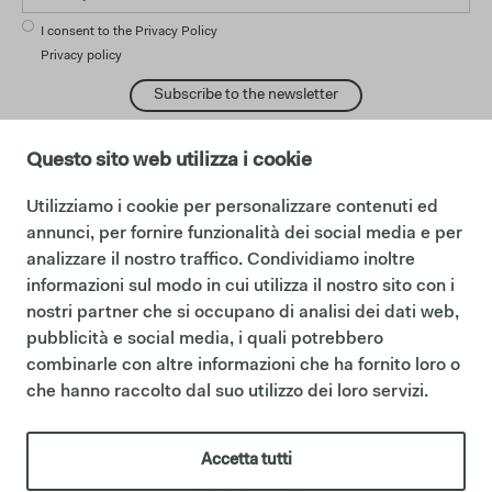
I consent to the Privacy Policy
Privacy policy
Subscribe to the newsletter
Questo sito web utilizza i cookie
Utilizziamo i cookie per personalizzare contenuti ed
change language:
English
annunci, per fornire funzionalità dei social media e per
Español
analizzare il nostro traffico. Condividiamo inoltre
Français
informazioni sul modo in cui utilizza il nostro sito con i
Follows:
nostri partner che si occupano di analisi dei dati web,
Facebook
Instagram
pubblicità e social media, i quali potrebbero
Pinterest
combinarle con altre informazioni che ha fornito loro o
Legal notice:
che hanno raccolto dal suo utilizzo dei loro servizi.
Cookie policy
Privacy policy
Ethical code
Sintesi Modello Organizzativo 231
Accetta tutti
P.iva IT01622510566