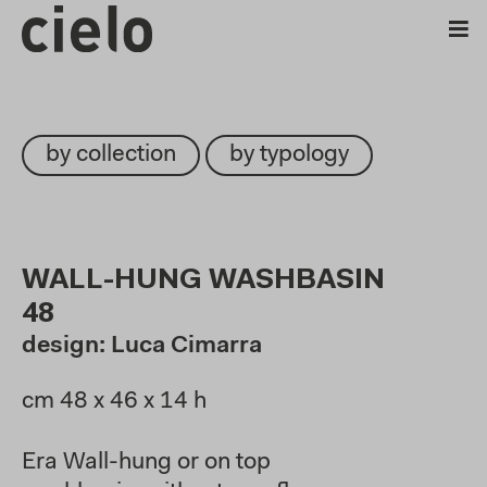
by collection
by typology
WALL-HUNG WASHBASIN
48
design: Luca Cimarra
cm 48 x 46 x 14 h
Era Wall-hung or on top